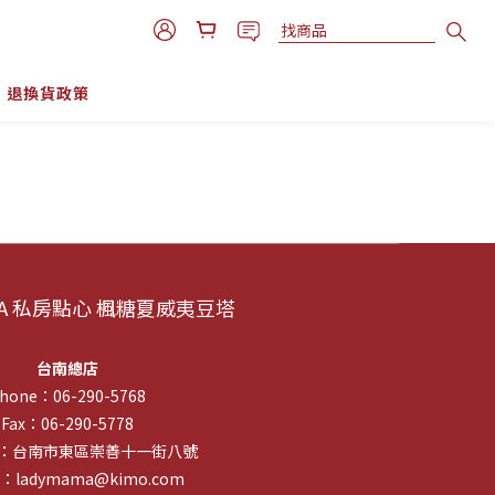
退換貨政策
AMA 私房點心 楓糖夏威夷豆塔
台南總店
hone：06-290-5768
Fax：06-290-5778
ess：台南市東區崇善十一街八號
l：ladymama@kimo.com