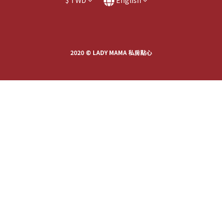
$
TWD
English
2020 © LADY MAMA 私房點心