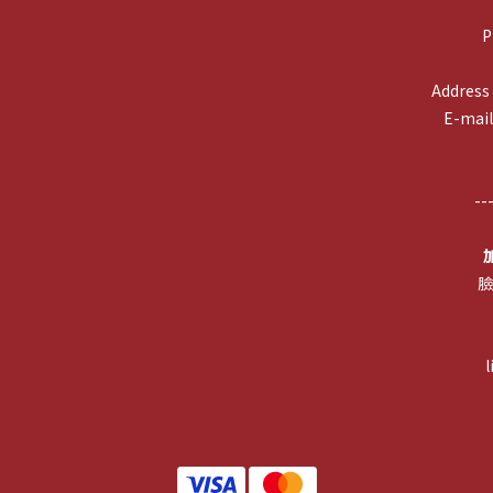
P
Addr
E-mai
--
臉